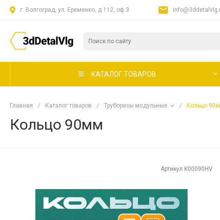
г. Волгоград, ул. Еременко, д 112, оф 3
info@3ddetalvlg.
КАТАЛОГ ТОВАРОВ
Главная
/
Каталог товаров
/
Труборезы модульные
/
Кольцо 90
Кольцо 90мм
Артикул
K00090HV