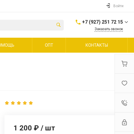
Войти
+7 (927) 251 72 15
Заказать звонок
+7 (927) 251 72 15
ОМОЩЬ
ОПТ
КОНТАКТЫ
г. Волгоград, ул.
Еременко, д 112, оф 3
Пн-Пт: 9:00-18:00 Cб-Вс:
Выходной
info@3ddetalvlg.ru
1 200 ₽
/
шт