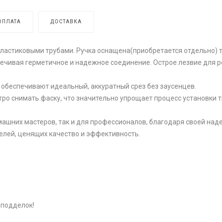
ОПЛАТА
ДОСТАВКА
пластиковыми трубами. Ручка оснащена(приобретается отдельно) 
ечивая герметичное и надежное соединение. Острое лезвие для р
 обеспечивают идеальный, аккуратный срез без заусенцев.
тро снимать фаску, что значительно упрощает процесс установки т
машних мастеров, так и для профессионалов, благодаря своей над
елей, ценящих качество и эффективность.
 подделок!